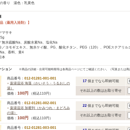
の香り 湯色：乳黄色
様
品（薬用入浴剤）】
ヤマサキ
5g
／無水硫酸Na、炭酸水素Na、塩化Na
分／ヨモギエキス、無水ケイ酸、PG、酸化チタン、PEG（120）、POEステアリル
Na、香料、黄4
日本
ーション
※商品の詳細・出荷可能時期等は各商品ページにてご確認ください。（写真または商
商品番号：
012-01281-001-001
17
個までなら即納可能
●
薬湯温浴 海藻（かいそう・うるおしの
湯）
それ以上の数はお取り寄せ
100円
価格：
（税込110円）
商品番号：
012-01281-002-001
22
個までなら即納可能
●
薬湯温浴 加蜜列（かみつれ・まどろみ
の湯）
それ以上の数はお取り寄せ
100円
価格：
（税込110円）
商品番号：
012-01281-003-001