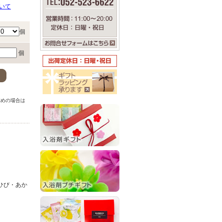
いて
個
個
。
求めの場合は
。
ひび・あか