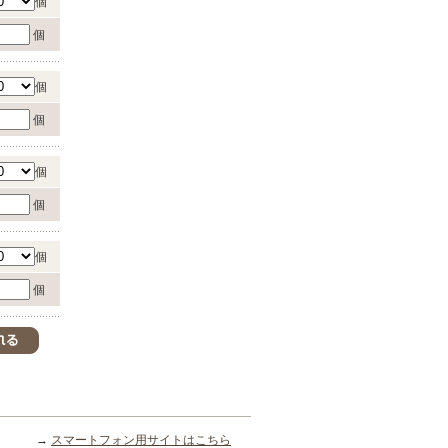
個
個
個
個
個
個
個
個
→
スマートフォン用サイトはこちら