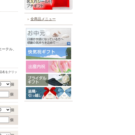
全商品メニュー
エーテル、
品名をクリッ
個
個
個
個