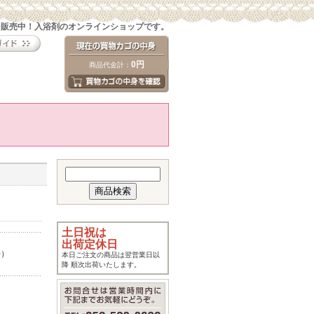
を販売中！入浴剤のオンラインショップです。
0円
商品代金計：
土日祝は
出荷定休日
湯）
本日ご注文の商品は翌営業日以
降 順次出荷いたします。