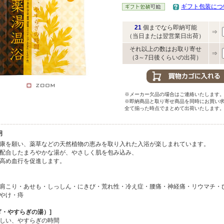
ギフト包装につ
21
個までなら即納可能
⇒
（当日または翌営業日出荷）
それ以上の数はお取り寄せ
⇒
（3～7日後くらいの出荷）
※メーカー欠品の場合はご連絡いたします
※即納商品と取り寄せ商品を同時にお買い
全て揃った時点でまとめて出荷いたします
明
康を願い、薬草などの天然植物の恵みを取り入れた入浴が楽しまれています。
配合したまろやかな湯が、やさしく肌を包み込み、
高め血行を促進します。
肩こり・あせも・しっしん・にきび・荒れ性・冷え症・腰痛・神経痛・リウマチ・
やけ・痔
ぎ・やすらぎの湯）]
しい、やすらぎの時間