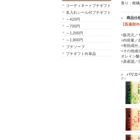
香り：柑橘
コーディネートプチギフト
名入れシール付プチギフト
商品仕
～420円
【医薬部外
～700円
～1,200円
■
販売元／
～1,800円
■
内容量／2
■
有効成分
プチソープ
■
その他成
プチギフト向単品
オレイン酸
■
原産国／
バリエ
ク）