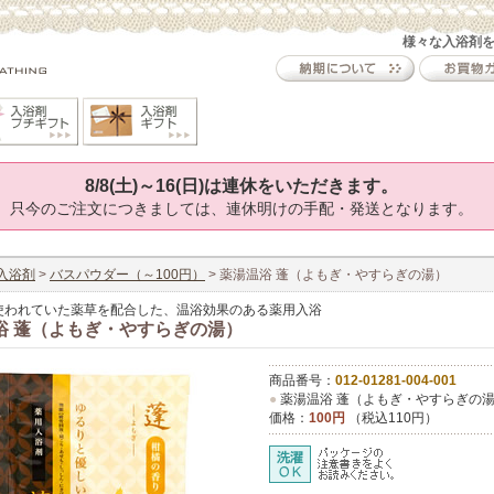
様々な入浴剤
8/8(土)～16(日)は連休をいただきます。
只今のご注文につきましては、連休明けの手配・発送となります。
入浴剤
>
バスパウダー（～100円）
> 薬湯温浴 蓬（よもぎ・やすらぎの湯）
使われていた薬草を配合した、温浴効果のある薬用入浴
浴 蓬（よもぎ・やすらぎの湯）
商品番号：
012-01281-004-001
●
薬湯温浴 蓬（よもぎ・やすらぎの
価格：
100円
（税込110円）