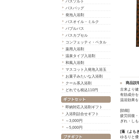
バスソルト
バスバッグ
発泡入浴剤
バスオイル・ミルク
バブルバス
バスカプセル
コンフェッティ・ペタル
薬用入浴剤
温泉タイプ入浴剤
和風入浴剤
マスコット入発泡入浴玉
お菓子みたいな入浴剤
商品説
クール系入浴剤
古来より健
どれでも税込110円
有効成分を
温浴効果を
即納対応入浴剤ギフト
[効能]
入浴剤詰合せギフト
疲労回復・
～3,000円
ぎれ・しも
～5,000円
[蓬（よも
ゆるりと優