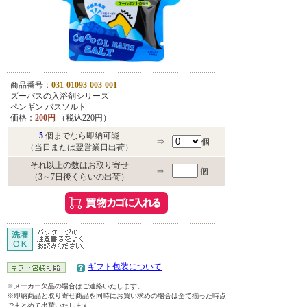
商品番号：
031-01093-003-001
ズーバスの入浴剤シリーズ
ペンギン バスソルト
価格：
200円
（税込220円）
5
個までなら即納可能
⇒
個
（当日または翌営業日出荷）
それ以上の数はお取り寄せ
⇒
個
（3～7日後くらいの出荷）
ギフト包装について
※メーカー欠品の場合はご連絡いたします。
※即納商品と取り寄せ商品を同時にお買い求めの場合は全て揃った時点
でまとめて出荷いたします。