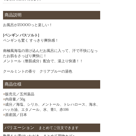
商品説明
お風呂がZOOOOっと楽しい！
[ペンギン バスソルト]
ペンギンも驚く すっきり爽快感！
南極風海塩の溶け込んだお風呂に入って、汗で不快になっ
たお肌をさっぱり爽快に！
メントール（整肌成分）配合で、湯上り快適！！
クールミントの香り クリアブルーの湯色
商品仕様
■
販売元／五州薬品
■
内容量／50g
■
成分／海塩、シリカ、メントール、トレハロース、海水、
ハッカ油、エタノール、水、青1、赤106
■
原産国／日本
バリエーション
まとめてご注文できます