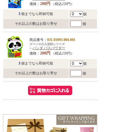
200円
価格：
（税込220円）
5
個までなら即納可能
個
それ以上の数はお取り寄せ
個
商品番号：
031-01093-004-001
ズーバスの入浴剤シリーズ
●
パンダ バスパウダー
200円
価格：
（税込220円）
3
個までなら即納可能
個
それ以上の数はお取り寄せ
個