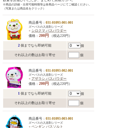
数量をお選びいただき、まとめて買物カゴへ。
※商品の詳細・出荷可能時期等は各商品ページにてご確認ください。
（写真または商品名をクリック）
商品番号：
031-01093-001-001
ズーバスの入浴剤シリーズ
●
シロクマ バスパウダー
200円
価格：
（税込220円）
2
個までなら即納可能
個
それ以上の数はお取り寄せ
個
商品番号：
031-01093-002-001
ズーバスの入浴剤シリーズ
●
アザラシ バスパウダー
200円
価格：
（税込220円）
1
個までなら即納可能
個
それ以上の数はお取り寄せ
個
商品番号：
031-01093-003-001
ズーバスの入浴剤シリーズ
●
ペンギン バスソルト