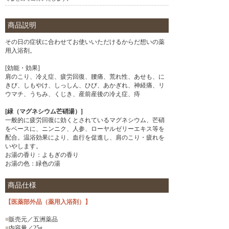
商品説明
その日の症状に合わせてお使いいただけるからだ想いの薬
用入浴剤。
[効能・効果]
肩のこり、冷え症、疲労回復、腰痛、荒れ性、あせも、に
きび、しもやけ、しっしん、ひび、あかぎれ、神経痛、リ
ウマチ、うちみ、くじき、産前産後の冷え症、痔
[緑（マグネシウム芒硝湯）]
一般的に疲労回復に効くとされているマグネシウム、芒硝
をベースに、ニンニク、人参、ローヤルゼリーエキス等を
配合。温浴効果により、血行を促進し、肩のこり・疲れを
いやします。
お湯の香り：よもぎの香り
お湯の色：緑色の湯
商品仕様
【医薬部外品（薬用入浴剤）】
■
販売元／五洲薬品
■
内容量／25g