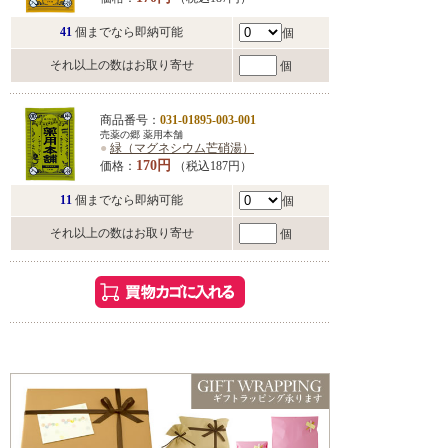
41
個までなら即納可能
個
それ以上の数はお取り寄せ
個
商品番号：
031-01895-003-001
売薬の郷 薬用本舗
●
緑（マグネシウム芒硝湯）
170円
価格：
（税込187円）
11
個までなら即納可能
個
それ以上の数はお取り寄せ
個