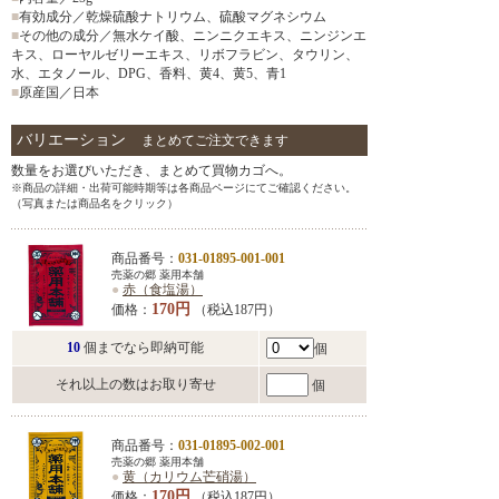
■
有効成分／乾燥硫酸ナトリウム、硫酸マグネシウム
■
その他の成分／無水ケイ酸、ニンニクエキス、ニンジンエ
キス、ローヤルゼリーエキス、リボフラビン、タウリン、
水、エタノール、DPG、香料、黄4、黄5、青1
■
原産国／日本
バリエーション
まとめてご注文できます
数量をお選びいただき、まとめて買物カゴへ。
※商品の詳細・出荷可能時期等は各商品ページにてご確認ください。
（写真または商品名をクリック）
商品番号：
031-01895-001-001
売薬の郷 薬用本舗
●
赤（食塩湯）
170円
価格：
（税込187円）
10
個までなら即納可能
個
それ以上の数はお取り寄せ
個
商品番号：
031-01895-002-001
売薬の郷 薬用本舗
●
黄（カリウム芒硝湯）
170円
価格：
（税込187円）