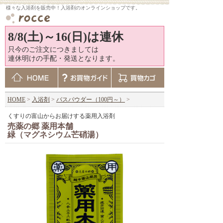
様々な入浴剤を販売中！入浴剤のオンラインショップです。
8/8(土)～16(日)は連休
只今のご注文につきましては
連休明けの手配・発送となります。
HOME
>
入浴剤
>
バスパウダー（100円～）
>
くすりの富山からお届けする薬用入浴剤
売薬の郷 薬用本舗
緑（マグネシウム芒硝湯）