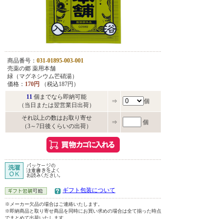
商品番号：
031-01895-003-001
売薬の郷 薬用本舗
緑（マグネシウム芒硝湯）
価格：
170円
（税込187円）
11
個までなら即納可能
⇒
個
（当日または翌営業日出荷）
それ以上の数はお取り寄せ
⇒
個
（3～7日後くらいの出荷）
ギフト包装について
※メーカー欠品の場合はご連絡いたします。
※即納商品と取り寄せ商品を同時にお買い求めの場合は全て揃った時点
でまとめて出荷いたします。