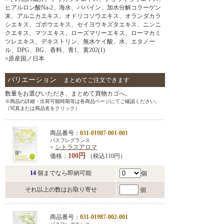
ヒアルロン酸Na-2、海水、パパイン、加水分解コラーゲン
末、アルニカエキス、オドリコソウエキス、オランダカラ
シエキス、ゴボウエキス、セイヨウキズタエキス、ニンニ
クエキス、マツエキス、ローズマリーエキス、ローマカミ
ツレエキス、デキストリン、無水ケイ酸、水、エタノー
ル、DPG、BG、香料、青1、黄202(1)
■
原産国／日本
バリエーション
まとめてご注文できます
数量をお選びいただき、まとめて買物カゴへ。
※商品の詳細・出荷可能時期等は各商品ページにてご確認ください。
（写真または商品名をクリック）
商品番号：
031-01987-001-001
バスフレグランス
●
シトラスアロマ
100円
価格：
（税込110円）
14
個までなら即納可能
個
それ以上の数はお取り寄せ
個
商品番号：
031-01987-002-001