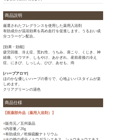
商品説明
厳選されたフレグランスを使用した薬用入浴剤
有効成分が温浴効果を高め血行を促進します。うるおい成
分コラーゲン配合。
[効果・効能]
疲労回復、冷え症、荒れ性、うちみ、肩こり、くじき、神
経痛、リウマチ、しもやけ、あかぎれ、産前産後の冷え
症、にきび、しっしん、ひび、あせも、痔
[ハーブアロマ]
ほのかな優しいハーブの香りで、心地よいバスタイムが楽
しめます。
クリアグリーンの湯色
商品仕様
【医薬部外品（薬用入浴剤）】
■
販売元／五州薬品
■
内容量／20g
■
有効成分／乾燥硫酸ナトリウム
■
その他の成分／トウガラシエキス、ショウキョウエキス、