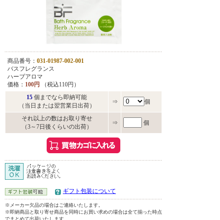
商品番号：
031-01987-002-001
バスフレグランス
ハーブアロマ
価格：
100円
（税込110円）
15
個までなら即納可能
⇒
個
（当日または翌営業日出荷）
それ以上の数はお取り寄せ
⇒
個
（3～7日後くらいの出荷）
ギフト包装について
※メーカー欠品の場合はご連絡いたします。
※即納商品と取り寄せ商品を同時にお買い求めの場合は全て揃った時点
でまとめて出荷いたします。