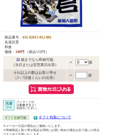
商品番号：
031-02015-012-001
名湯百景
和倉
価格：
100円
（税込110円）
22
個までなら即納可能
⇒
個
（当日または翌営業日出荷）
それ以上の数はお取り寄せ
⇒
個
（3～7日後くらいの出荷）
ギフト包装について
※メーカー欠品の場合はご連絡いたします。
※即納商品と取り寄せ商品を同時にお買い求めの場合は全て揃った時点
でまとめて出荷いたします。