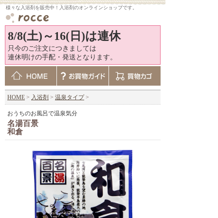
様々な入浴剤を販売中！入浴剤のオンラインショップです。
8/8(土)～16(日)は連休
只今のご注文につきましては
連休明けの手配・発送となります。
HOME
>
入浴剤
>
温泉タイプ
>
おうちのお風呂で温泉気分
名湯百景
和倉