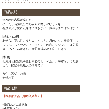
商品説明
全21種の名湯が楽しめる！
ゆったり名湯気分で心安らぐ癒しのひと時を
有効成分が疲れた身体に働きかけ、体の芯までぽかぽかに
[効能・効果]
あせも、荒れ性、うちみ、くじき、肩のこり、神経痛、し
っしん、しもやけ、痔、冷え症、腰痛、リウマチ、疲労回
復、ひび、あかぎれ、産前産後の冷え症、にきび
[和倉]
七尾湾と能登島を望む景勝の地「和倉」。海岸沿いに発展
した、能登半島最大の湯処です。
紫色（透明）の湯
新緑の香り
商品仕様
【医薬部外品（薬用入浴剤）】
■
販売元／五洲薬品
■
内容量／25g