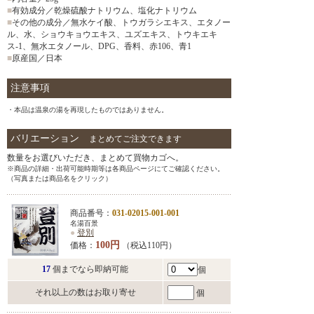
■
有効成分／乾燥硫酸ナトリウム、塩化ナトリウム
■
その他の成分／無水ケイ酸、トウガラシエキス、エタノー
ル、水、ショウキョウエキス、ユズエキス、トウキエキ
ス-1、無水エタノール、DPG、香料、赤106、青1
■
原産国／日本
注意事項
・本品は温泉の湯を再現したものではありません。
バリエーション
まとめてご注文できます
数量をお選びいただき、まとめて買物カゴへ。
※商品の詳細・出荷可能時期等は各商品ページにてご確認ください。
（写真または商品名をクリック）
商品番号：
031-02015-001-001
名湯百景
●
登別
100円
価格：
（税込110円）
17
個までなら即納可能
個
それ以上の数はお取り寄せ
個