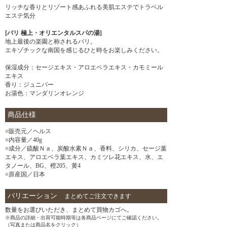
リッチな香りとリゾート感あふれる美肌エステでトラベル
エステ気分
[バリ 極上・オリエンタルスパの湯]
地上最後の楽園と称されるバリ。
エキゾチックな南国を感じるひと時をお楽しみください。
保湿成分：セージエキス・アロエベラエキス・カモミール
エキス
香り：ジュニパー
お湯色：マンダリンオレンジ
商品仕様
■
販売元／ヘルス
■
内容量／40g
■
成分／硫酸Ｎａ、炭酸水素Ｎａ、香料、シリカ、セージ葉
エキス、アロエベラ葉エキス、カミツレ花エキス、水、エ
タノール、BG、橙205、黄4
■
原産国／日本
バリエーション
まとめてご注文できます
数量をお選びいただき、まとめて買物カゴへ。
※商品の詳細・出荷可能時期等は各商品ページにてご確認ください。
（写真または商品名をクリック）