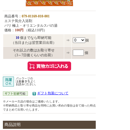
商品番号：
079-01169-010-001
エステ気分入浴剤
バリ 極上・オリエンタルスパの湯
価格：
100円
（税込110円）
10
個までなら即納可能
⇒
個
（当日または翌営業日出荷）
それ以上の数はお取り寄せ
⇒
個
（3～7日後くらいの出荷）
ギフト包装について
※メーカー欠品の場合はご連絡いたします。
※即納商品と取り寄せ商品を同時にお買い求めの場合は全て揃った時点
でまとめて出荷いたします。
商品説明