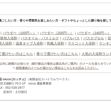
過ごしたい方・香りや雰囲気を楽しみたい方・ギフトやちょっとした贈り物を探して
｜
パウダー（100円～）
｜
パウダー（200円～）
｜
パウダー（240円～）
発泡入浴剤
｜
バスオイル・バスミルク
｜
バブルバス
｜
バスカプセル
｜
花
用入浴剤
｜
温泉タイプ入浴剤
｜
和風入浴剤
｜
マスコット入浴剤
｜
ランキ
て選びたい方はこちら
｜
香りで選びたい方はこちら
｜
人気の入浴剤ラン
間以内に納期のお知らせ（銀行振込の場合は振込先のご案内）のメールを送らせてい
⇒
納期連絡のメールが届かない場合はこちらをお読みください。
occe [ロッチェ]
（有限会社スパイラルワークス）
区又穂町1-70-2-1F rocce 通販事業部
X：052-528-2877
:00 定休日：土日祝日