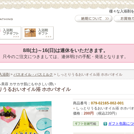
様々な入浴剤
8/8(土)～16(日)は連休をいただきます。
只今のご注文につきましては、連休明けの手配・発送となります。
入浴剤
>
バスオイル・バスミルク
> しっとりうるおいオイル浴 ホホバオイル
ル美容 カサカサ肌にもやさしい潤い
りうるおいオイル浴 ホホバオイル
商品番号：
079-02165-002-001
●
しっとりうるおいオイル浴 ホホバ
価格：
200円
（税込220円）
ギフト包装につ