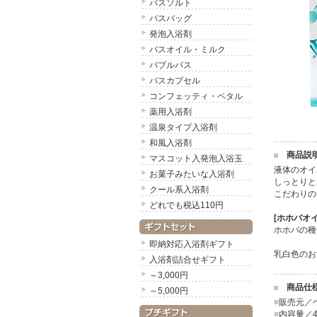
バスソルト
バスバッグ
発泡入浴剤
バスオイル・ミルク
バブルバス
バスカプセル
コンフェッティ・ペタル
薬用入浴剤
温泉タイプ入浴剤
和風入浴剤
商品説
マスコット入発泡入浴玉
液体のオイ
お菓子みたいな入浴剤
しっとりと
クール系入浴剤
こだわりの
どれでも税込110円
[ホホバオイ
ホホバの種
即納対応入浴剤ギフト
乳白色のお
入浴剤詰合せギフト
～3,000円
商品仕
～5,000円
■
販売元／
■
内容量／4