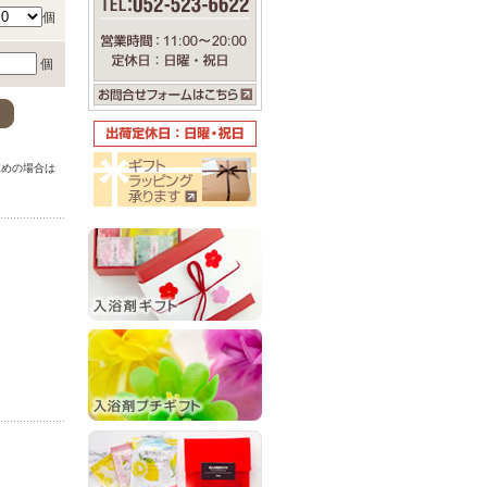
個
個
。
求めの場合は
。