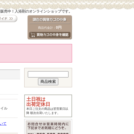
を販売中！入浴剤のオンラインショップです。
0円
商品代金計：
土日祝は
出荷定休日
オイル
本日ご注文の商品は翌営業日以
降 順次出荷いたします。
いて