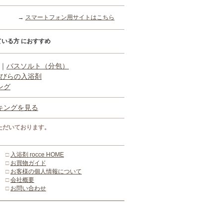
→
スマートフォン用サイトはこちら
いる方 におすすめ
｜
バスソルト（分包）
びらの入浴剤
ング
キングを見る
ただいております。
□
入浴剤 rocce HOME
□
お買物ガイド
□
お客様の個人情報について
□
会社概要
□
お問い合わせ