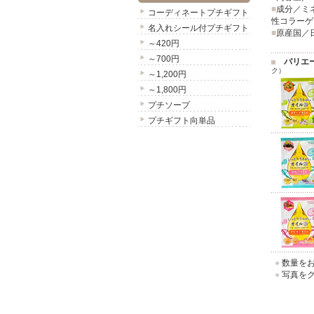
■
成分／ミ
コーディネートプチギフト
性コラーゲ
名入れシール付プチギフト
■
原産国／
～420円
～700円
バリエ
ク）
～1,200円
～1,800円
プチソープ
プチギフト向単品
●
数量をお
●
写真をク