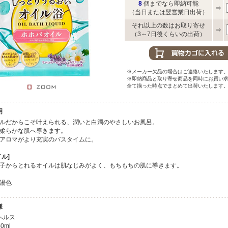
8
個までなら即納可能
⇒
（当日または翌営業日出荷）
それ以上の数はお取り寄せ
⇒
（3～7日後くらいの出荷）
※メーカー欠品の場合はご連絡いたします
※即納商品と取り寄せ商品を同時にお買い
全て揃った時点でまとめて出荷いたします
明
ルだからこそ叶えられる、潤いと白濁のやさしいお風呂。
柔らかな肌へ導きます。
アロマがより充実のバスタイムに。
ル]
子からとれるオイルは肌なじみがよく、もちもちの肌に導きます。
湯色
様
ヘルス
0ml