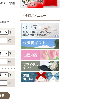
エキス、水溶
全商品メニュー
品名をクリッ
個
個
個
個
個
個