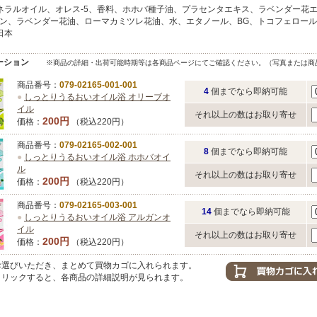
ネラルオイル、オレス-5、香料、ホホバ種子油、プラセンタエキス、ラベンダー花
ン、ラベンダー花油、ローマカミツレ花油、水、エタノール、BG、トコフェロール
日本
ーション
※商品の詳細・出荷可能時期等は各商品ページにてご確認ください。（写真または商
商品番号：
079-02165-001-001
4
個までなら即納可能
●
しっとりうるおいオイル浴 オリーブオ
イル
それ以上の数はお取り寄せ
200円
価格：
（税込220円）
商品番号：
079-02165-002-001
8
個までなら即納可能
●
しっとりうるおいオイル浴 ホホバオイ
ル
それ以上の数はお取り寄せ
200円
価格：
（税込220円）
商品番号：
079-02165-003-001
14
個までなら即納可能
●
しっとりうるおいオイル浴 アルガンオ
イル
それ以上の数はお取り寄せ
200円
価格：
（税込220円）
選びいただき、まとめて買物カゴに入れられます。
リックすると、各商品の詳細説明が見られます。