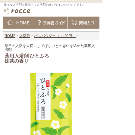
様々な入浴剤を販売中！入浴剤のオンラインショップです。
HOME
>
入浴剤
>
バスパウダー（～100円）
>
毎日の入浴を大切にしてほしいとの思いを込めた薬用入
浴剤
薬用入浴剤 ひとふろ
抹茶の香り