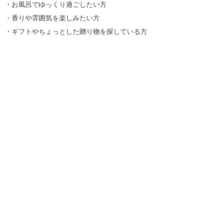
・お風呂でゆっくり過ごしたい方
・香りや雰囲気を楽しみたい方
・ギフトやちょっとした贈り物を探している方
入浴剤一覧はこちら
商品を探す
新着情報
入浴剤いろいろ
ギフトセット
プチギフト
季節のギフト／内祝いギフト
目的別に入浴剤を探す