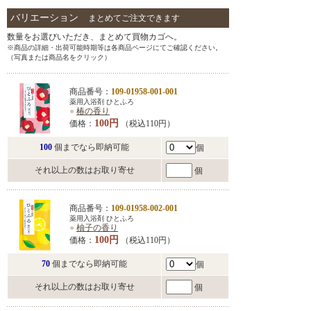
バリエーション
まとめてご注文できます
数量をお選びいただき、まとめて買物カゴへ。
※商品の詳細・出荷可能時期等は各商品ページにてご確認ください。
（写真または商品名をクリック）
商品番号：
109-01958-001-001
薬用入浴剤 ひとふろ
●
椿の香り
100円
価格：
（税込110円）
100
個までなら即納可能
個
それ以上の数はお取り寄せ
個
商品番号：
109-01958-002-001
薬用入浴剤 ひとふろ
●
柚子の香り
100円
価格：
（税込110円）
70
個までなら即納可能
個
それ以上の数はお取り寄せ
個