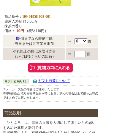
商品番号：
109-01958-003-001
薬用入浴剤 ひとふろ
抹茶の香り
価格：
100円
（税込110円）
80
個までなら即納可能
⇒
個
（当日または翌営業日出荷）
それ以上の数はお取り寄せ
⇒
個
（3～7日後くらいの出荷）
ギフト包装について
※メーカー欠品の場合はご連絡いたします。
※即納商品と取り寄せ商品を同時にお買い求めの場合は全て揃った時点
でまとめて出荷いたします。
商品説明
「ひとふろ」は、毎日の入浴を大切にしてほしいとの思い
を込めた薬用入浴剤です。
温浴効果により、有効成分が溶け込んだお湯がやさしく体