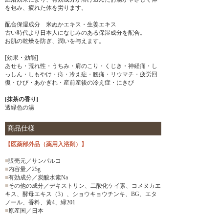
を包み、疲れた体を労ります。
配合保湿成分 米ぬかエキス・生姜エキス
古い時代より日本人になじみのある保湿成分を配合。
お肌の乾燥を防ぎ、潤いを与えます。
[効果・効能]
あせも・荒れ性・うちみ・肩のこり・くじき・神経痛・し
っしん・しもやけ・痔・冷え症・腰痛・リウマチ・疲労回
復・ひび・あかぎれ・産前産後の冷え症・にきび
[抹茶の香り]
透緑色の湯
商品仕様
【医薬部外品（薬用入浴剤）】
■
販売元／サンパルコ
■
内容量／25g
■
有効成分／炭酸水素Na
■
その他の成分／デキストリン、二酸化ケイ素、コメヌカエ
キス、酵母エキス（3）、ショウキョウチンキ、BG、エタ
ノール、香料、黄4、緑201
■
原産国／日本