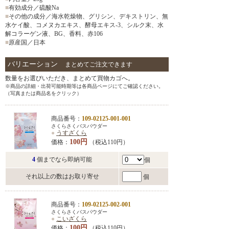
■
有効成分／硫酸Na
■
その他の成分／海水乾燥物、グリシン、デキストリン、無
水ケイ酸、コメヌカエキス、酵母エキス-3、シルク末、水
解コラーゲン液、BG、香料、赤106
■
原産国／日本
バリエーション
まとめてご注文できます
数量をお選びいただき、まとめて買物カゴへ。
※商品の詳細・出荷可能時期等は各商品ページにてご確認ください。
（写真または商品名をクリック）
商品番号：
109-02125-001-001
さくらさくバスパウダー
●
うすざくら
100円
価格：
（税込110円）
4
個までなら即納可能
個
それ以上の数はお取り寄せ
個
商品番号：
109-02125-002-001
さくらさくバスパウダー
●
こいざくら
100円
価格：
（税込110円）