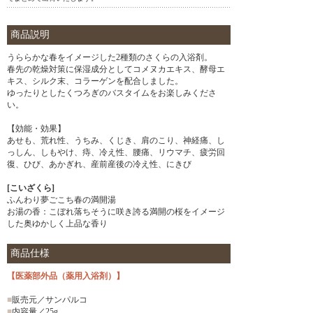
商品説明
うららかな春をイメージした2種類のさくらの入浴剤。
春先の乾燥対策に保湿成分としてコメヌカエキス、酵母エ
キス、シルク末、コラーゲンを配合しました。
ゆったりとしたくつろぎのバスタイムをお楽しみくださ
い。
【効能・効果】
あせも、荒れ性、うちみ、くじき、肩のこり、神経痛、し
っしん、しもやけ、痔、冷え性、腰痛、リウマチ、疲労回
復、ひび、あかぎれ、産前産後の冷え性、にきび
[こいざくら]
ふんわり夢ごこち春の満開湯
お湯の香：こぼれ落ちそうに咲き誇る満開の桜をイメージ
した奥ゆかしく上品な香り
商品仕様
【医薬部外品（薬用入浴剤）】
■
販売元／サンパルコ
■
内容量／25g