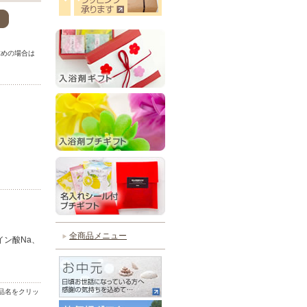
。
求めの場合は
。
全商品メニュー
イン酸Na、
品名をクリッ