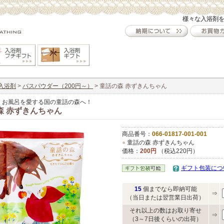
様々な入浴剤
入浴剤
>
バスパウダー（200円～）
> 童話の森 赤ずきんちゃん
！お風呂を愛する国の童話の森へ！
森 赤ずきんちゃん
商品番号：
066-01817-001-001
●
童話の森 赤ずきんちゃん
価格：
200円
（税込220円）
ギフト包装につ
15
個までなら即納可能
⇒
（当日または翌営業日出荷）
それ以上の数はお取り寄せ
⇒
（3～7日後くらいの出荷）