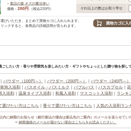
●
童話の森 オズの魔法使い
200円
それ以上の数はお取り寄せ
価格：
（税込220円）
選びいただき、まとめて買物カゴに入れられます。
リックすると、各商品の詳細説明が見られます。
過ごしたい方・香りや雰囲気を楽しみたい方・ギフトやちょっとした贈り物を探して
｜
パウダー（100円～）
｜
パウダー（200円～）
｜
パウダー（240円～）
発泡入浴剤
｜
バスオイル・バスミルク
｜
バブルバス
｜
バスカプセル
｜
花
用入浴剤
｜
温泉タイプ入浴剤
｜
和風入浴剤
｜
マスコット入浴剤
｜
ランキ
て選びたい方はこちら
｜
香りで選びたい方はこちら
｜
人気の入浴剤ラン
間以内に納期のお知らせ（銀行振込の場合は振込先のご案内）のメールを送らせてい
⇒
納期連絡のメールが届かない場合はこちらをお読みください。