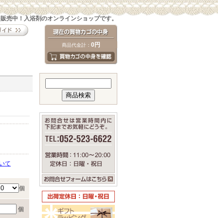
を販売中！入浴剤のオンラインショップです。
0円
商品代金計：
いて
個
個