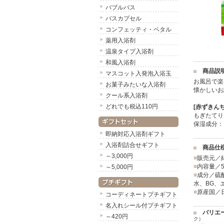
バブルバス
バスカプセル
コンフェッティ・ペタル
薬用入浴剤
温泉タイプ入浴剤
和風入浴剤
商品説
マスコット入発泡入浴玉
お風呂で楽
お菓子みたいな入浴剤
懐かしいお
クール系入浴剤
どれでも税込110円
[赤ずきん
もぎたてり
保湿成分：
即納対応入浴剤ギフト
入浴剤詰合せギフト
商品仕
～3,000円
■
販売元／
■
内容量／5
～5,000円
■
成分／硫酸
水、BG、
■
原産国／
コーディネートプチギフト
名入れシール付プチギフト
バリエ
～420円
ク）