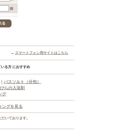
個
→
スマートフォン用サイトはこちら
いる方 におすすめ
｜
バスソルト（分包）
びらの入浴剤
ング
キングを見る
ただいております。