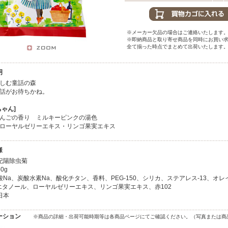
※メーカー欠品の場合はご連絡いたします
※即納商品と取り寄せ商品を同時にお買い
全て揃った時点でまとめて出荷いたします
明
しむ童話の森
話がお待ちかね。
ちゃん]
んごの香り ミルキーピンクの湯色
ローヤルゼリーエキス・リンゴ果実エキス
様
紀陽除虫菊
0g
Na、炭酸水素Na、酸化チタン、香料、PEG-150、シリカ、ステアレス-13、オレ
エタノール、ローヤルゼリーエキス、リンゴ果実エキス、赤102
日本
ーション
※商品の詳細・出荷可能時期等は各商品ページにてご確認ください。（写真または商