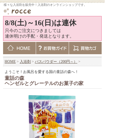
様々な入浴剤を販売中！入浴剤のオンラインショップです。
8/8(土)～16(日)は連休
只今のご注文につきましては
連休明けの手配・発送となります。
HOME
>
入浴剤
>
バスパウダー（200円～）
>
ようこそ！お風呂を愛する国の童話の森へ！
童話の森
ヘンゼルとグレーテルのお菓子の家