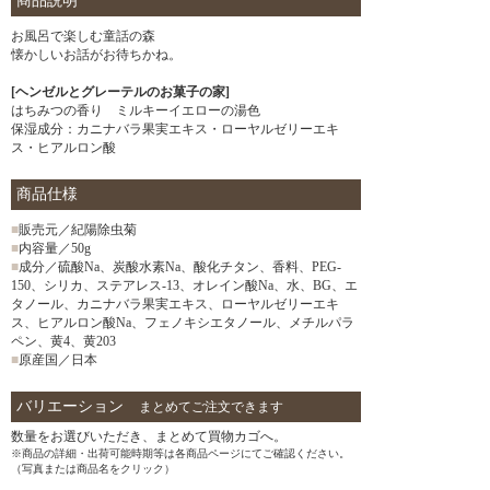
商品説明
お風呂で楽しむ童話の森
懐かしいお話がお待ちかね。
[ヘンゼルとグレーテルのお菓子の家]
はちみつの香り ミルキーイエローの湯色
保湿成分：カニナバラ果実エキス・ローヤルゼリーエキ
ス・ヒアルロン酸
商品仕様
■
販売元／紀陽除虫菊
■
内容量／50g
■
成分／硫酸Na、炭酸水素Na、酸化チタン、香料、PEG-
150、シリカ、ステアレス-13、オレイン酸Na、水、BG、エ
タノール、カニナバラ果実エキス、ローヤルゼリーエキ
ス、ヒアルロン酸Na、フェノキシエタノール、メチルパラ
ペン、黄4、黄203
■
原産国／日本
バリエーション
まとめてご注文できます
数量をお選びいただき、まとめて買物カゴへ。
※商品の詳細・出荷可能時期等は各商品ページにてご確認ください。
（写真または商品名をクリック）