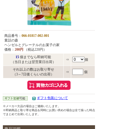
商品番号：
066-01817-002-001
童話の森
ヘンゼルとグレーテルのお菓子の家
価格：
200円
（税込220円）
15
個までなら即納可能
⇒
個
（当日または翌営業日出荷）
それ以上の数はお取り寄せ
⇒
個
（3～7日後くらいの出荷）
ギフト包装について
※メーカー欠品の場合はご連絡いたします。
※即納商品と取り寄せ商品を同時にお買い求めの場合は全て揃った時点
でまとめて出荷いたします。