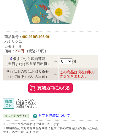
商品番号：
002-02105-002-001
ハナサクユ
カモミール
価格：
230円
（税込253円）
9
個までなら即納可能
⇒
個
（当日または翌営業日出荷）
それ以上の数はお取り寄せ
この商品は現在お取り
⇒
寄せできません。
（3～7日後くらいの出荷）
ギフト包装について
※メーカー欠品の場合はご連絡いたします。
※即納商品と取り寄せ商品を同時にお買い求めの場合は全て揃った時点
でまとめて出荷いたします。