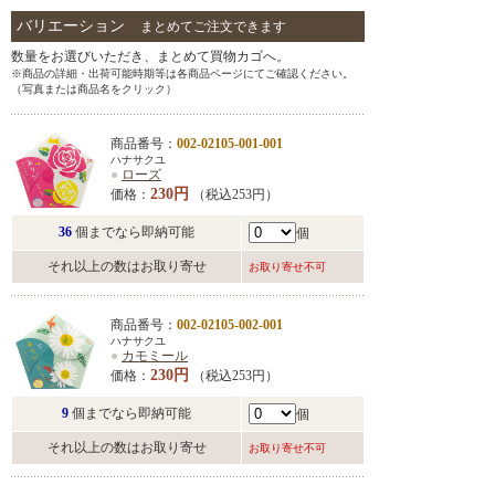
バリエーション
まとめてご注文できます
数量をお選びいただき、まとめて買物カゴへ。
※商品の詳細・出荷可能時期等は各商品ページにてご確認ください。
（写真または商品名をクリック）
商品番号：
002-02105-001-001
ハナサクユ
●
ローズ
230円
価格：
（税込253円）
36
個までなら即納可能
個
それ以上の数はお取り寄せ
お取り寄せ不可
商品番号：
002-02105-002-001
ハナサクユ
●
カモミール
230円
価格：
（税込253円）
9
個までなら即納可能
個
それ以上の数はお取り寄せ
お取り寄せ不可