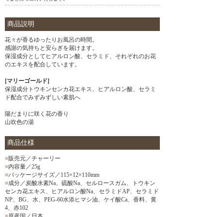
商品説明
花々が香るゆったりお風呂の時間。
感謝の気持ちと安らぎを届けます。
保湿成分としてヒアルロン酸、セラミド、それぞれのお花
のエキスを配合しています。
[マリーゴールド]
保湿成分トウキンセンカ花エキス、ヒアルロン酸、セラミ
ド配合でみずみずしい素肌へ
陽だまりに咲く花の香り
山吹色の湯
商品仕様
■
販売元／チャーリー
■
内容量／25g
■
パッケージサイズ／115×12×110mm
■
成分／炭酸水素Na、硫酸Na、セルロースガム、トウキン
センカ花エキス、ヒアルロン酸Na、セラミドAP、セラミド
NP、BG、水、PEG-60水添ヒマシ油、ケイ酸Ca、香料、黄
4、赤102
■
原産国／日本