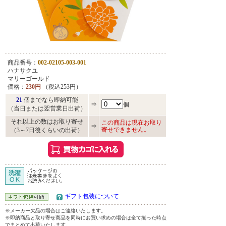
商品番号：
002-02105-003-001
ハナサクユ
マリーゴールド
価格：
230円
（税込253円）
21
個までなら即納可能
⇒
個
（当日または翌営業日出荷）
それ以上の数はお取り寄せ
この商品は現在お取り
⇒
寄せできません。
（3～7日後くらいの出荷）
ギフト包装について
※メーカー欠品の場合はご連絡いたします。
※即納商品と取り寄せ商品を同時にお買い求めの場合は全て揃った時点
でまとめて出荷いたします。