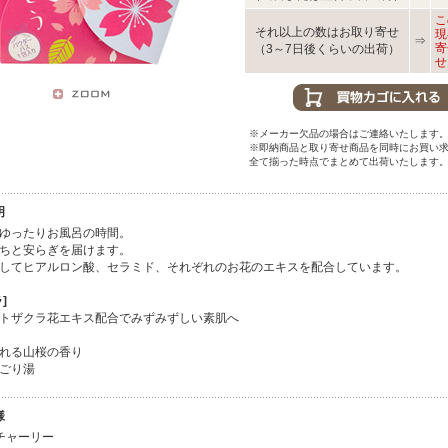
こ
それ以上の数はお取り寄せ
現
⇒
寄
（3～7日後くらいの出荷）
せ
※メーカー欠品の場合はご連絡いたします
※即納商品と取り寄せ商品を同時にお買い
全て揃った時点でまとめて出荷いたします
明
ゆったりお風呂の時間。
ちと安らぎを届けます。
してヒアルロン酸、セラミド、それぞれのお花のエキスを配合しています。
]
トザクラ花エキス配合でみずみずしい素肌へ
れる山桜の香り
ごり湯
様
チャーリー