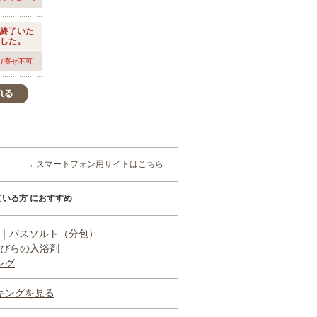
終了いた
した。
り寄せ不可
→
スマートフォン用サイトはこちら
いる方 におすすめ
｜
バスソルト（分包）
びらの入浴剤
ング
キングを見る