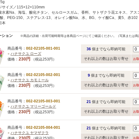
5g
サイズ／115×12×110mm
酸水素Na、海塩、酸化チタン、セルロースガム、香料、サトザクラ花エキス、アス
、PEG-150、ステアレス-13、オレイン酸Na、水、BG、ケイ酸Ca、黄5、赤102
日本
ーション
※商品の詳細・出荷可能時期等は各商品ページにてご確認ください。（写真または商
商品番号：
002-02105-001-001
36
個までなら即納可能
●
ハナサクユ ローズ
230円
それ以上の数はお取り寄せ
価格：
（税込253円）
お
商品番号：
002-02105-002-001
9
個までなら即納可能
●
ハナサクユ カモミール
230円
それ以上の数はお取り寄せ
価格：
（税込253円）
お
商品番号：
002-02105-003-001
21
個までなら即納可能
●
ハナサクユ マリーゴールド
230円
それ以上の数はお取り寄せ
価格：
（税込253円）
お
商品番号：
002-02105-004-001
21
個までなら即納可能
●
ハナサクユ ヤマザクラ
230円
それ以上の数はお取り寄せ
価格：
（税込253円）
お