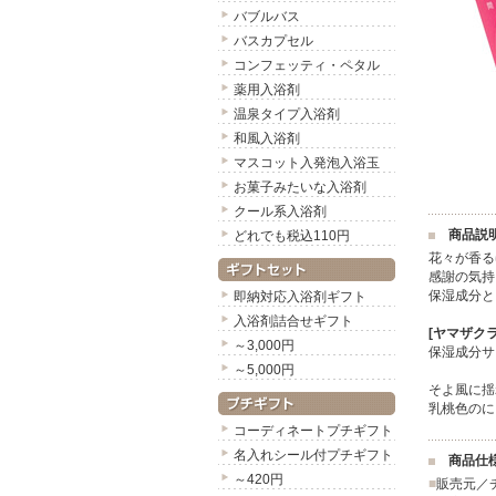
バブルバス
バスカプセル
コンフェッティ・ペタル
薬用入浴剤
温泉タイプ入浴剤
和風入浴剤
マスコット入発泡入浴玉
お菓子みたいな入浴剤
クール系入浴剤
商品説
どれでも税込110円
花々が香る
感謝の気持
保湿成分と
即納対応入浴剤ギフト
入浴剤詰合せギフト
[ヤマザクラ
～3,000円
保湿成分サ
～5,000円
そよ風に揺
乳桃色のに
コーディネートプチギフト
名入れシール付プチギフト
商品仕
～420円
■
販売元／