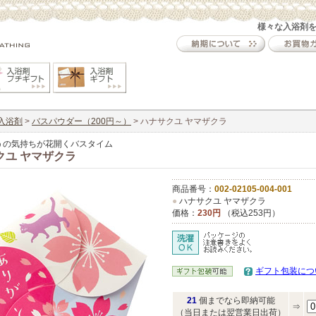
様々な入浴剤
入浴剤
>
バスパウダー（200円～）
> ハナサクユ ヤマザクラ
うの気持ちが花開くバスタイム
クユ ヤマザクラ
商品番号：
002-02105-004-001
●
ハナサクユ ヤマザクラ
価格：
230円
（税込253円）
ギフト包装につ
21
個までなら即納可能
⇒
（当日または翌営業日出荷）