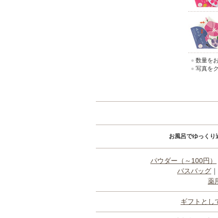
●
数量をお
●
写真をク
お風呂でゆっくり
パウダー（～100円）
バスバッグ
｜
薬
ギフトとし