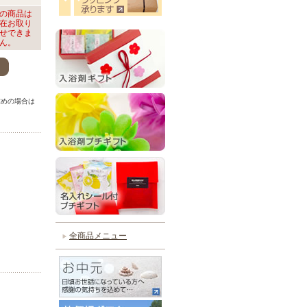
の商品は
在お取り
せできま
ん。
。
求めの場合は
。
全商品メニュー