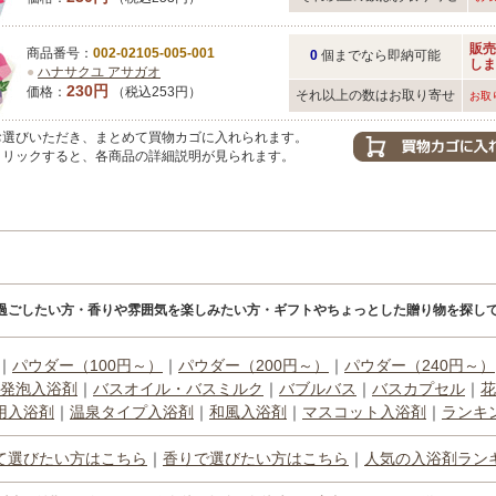
販売
商品番号：
002-02105-005-001
0
個までなら即納可能
しま
●
ハナサクユ アサガオ
230円
価格：
（税込253円）
それ以上の数はお取り寄せ
お取
選びいただき、まとめて買物カゴに入れられます。
リックすると、各商品の詳細説明が見られます。
過ごしたい方・香りや雰囲気を楽しみたい方・ギフトやちょっとした贈り物を探して
｜
パウダー（100円～）
｜
パウダー（200円～）
｜
パウダー（240円～）
発泡入浴剤
｜
バスオイル・バスミルク
｜
バブルバス
｜
バスカプセル
｜
花
用入浴剤
｜
温泉タイプ入浴剤
｜
和風入浴剤
｜
マスコット入浴剤
｜
ランキ
て選びたい方はこちら
｜
香りで選びたい方はこちら
｜
人気の入浴剤ラン