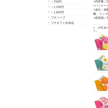
■
内容量／2
～700円
■
パッケージ
～1,200円
■
成分／炭
～1,800円
酸、リンゴ酸
プチソープ
■
原産国／
プチギフト向単品
バリエ
ク）